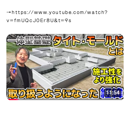
→
https://www.youtube.com/watch?
v=fmUQcJ0Er8U&t=9s