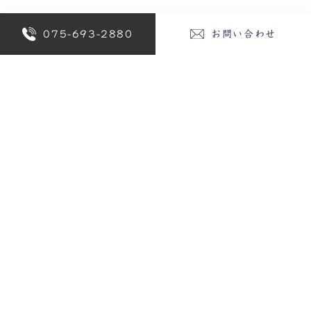
075-693-2880
お問い合わせ
REQUEST
資料請求
CONTACT
お問い合わせ
〒601-8421
京都府京都市南区西九条藤ノ木町97番地
TEL：075-693-2880