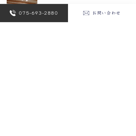
ナチュラルテイストで優しい雰囲気の家
075-693-2880
お問い合わせ
【京都府京都市 Y様邸】
沖縄県那覇市に建つ健康素材でできた二
世帯住宅
沖縄県那覇市に建つ自然素材満載の健康
住宅
京都市中京区の狭小地に建つ自然素材の
家